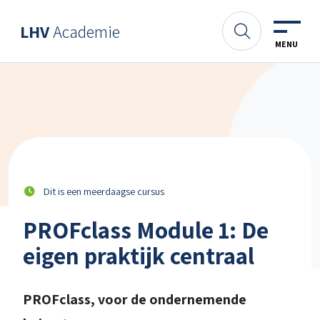
Spring naar content
LHV
Academie
Academie
Zoeken
MENU
Dit is een meerdaagse cursus
PROFclass Module 1: De
eigen praktijk centraal
PROFclass, voor de ondernemende