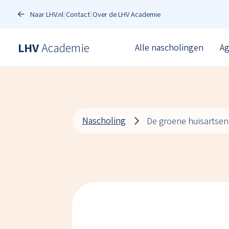
Spring naar content
Naar LHV.nl
Contact
Over de LHV Academie
LHV
Academie
Academie
Alle nascholingen
A
Nascholing
D