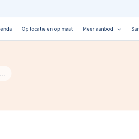
genda
Op locatie en op maat
Meer aanbod
Sa
e groene huisartsenpraktijk